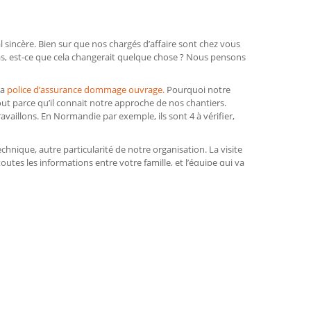
 sincère. Bien sur que nos chargés d’affaire sont chez vous
pas, est-ce que cela changerait quelque chose ? Nous pensons
La
police d’assurance dommage ouvrage.
Pourquoi notre
tout parce qu’il connait notre approche de nos chantiers.
vaillons. En Normandie par exemple, ils sont 4 à vérifier,
chnique, autre particularité de notre organisation. La visite
outes les informations entre votre famille, et l’équipe qui va
jeur
alité. Fabriquées sur mesure, calculées maison par maison
 une base solide et largement éprouvée. Nous sommes
on mère. L’équipe normande réalise ces travaux
emettons avec votre devis : aucun sinistre en garantie