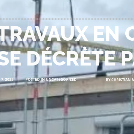
 TRAVAUX EN
SE DÉCRÈTE P
 7, 2025
POSTED IN
UNCATEGORIZED
BY
CHRISTIAN 