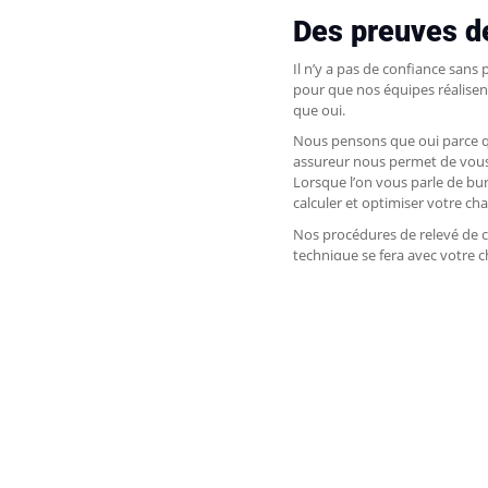
Des preuves de
Il n’y a pas de confiance sans
pour que nos équipes réalisent
que oui.
Nous pensons que oui parce q
assureur nous permet de vous a
Lorsque l’on vous parle de bur
calculer et optimiser votre cha
Nos procédures de relevé de co
technique se fera avec votre ch
se charger de réaliser les trav
Faire des trav
Avec la Poutrespace comme sup
aux Eurocodes, les Poutrespac
adossés sur les mêmes procéd
d’aménagement de combles et 
L’assureur décennale du fabri
décennale depuis 1980. C’est p