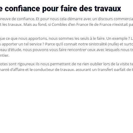
 confiance pour faire des travaux
 preuve de confiance. Et pour nous cela démarre avec un discours commercial
 les travaux. Mais au fond, si Combles d’en France Ile de France n’existait 
ue ce que nous apportons, nous sommes les seuls à le faire. Un exemple ? 
pporter un tel service ? Parce qu’il connait notre sinistralité (nulle) et sur
eau d’étude, nous pouvons vous faire rencontrer ceux avec lesquels nous tra
ntier.
tes sont rigoureux Ils nous permettent de ne rien oublier lors de la visite te
argé d’affaire et le conducteur de travaux, assurant un transfert parfait de t
aux.
aux avec la Poutrespace : un atout ma
port de votre nouvel étage, vous avez aussi l’assurance d’un travail de qu
e sont la base du succès de votre projet. Votre nouvel étage reposera sur
ures et les mêmes critères que Combles d’en France Normandie, notre mais
de surélévations depuis plus de quarante ans !
cant de Poutrespace nous adresse d’ailleurs une attestation que nous vous r
eu dire que nous sommes fiers de faire partie de cette histoire.